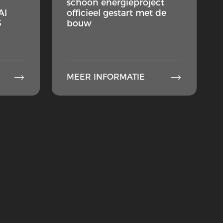
schoon energieproject
AI
officieel gestart met de
5
bouw


MEER INFORMATIE