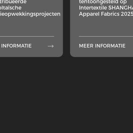
tribueerde
tentoongesteld op
oltaïsche
Intertextile SHANGH
ieopwekkingsprojecten
Apparel Fabrics 202

 INFORMATIE
MEER INFORMATIE