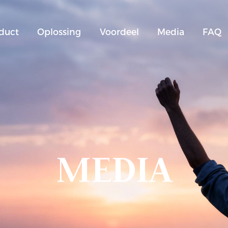
duct
Oplossing
Voordeel
Media
FAQ
MEDIA