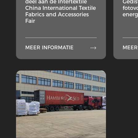
deel aan de Intertextile
Gedis
China International Textile
fotov
Fabrics and Accessories
energ
Fair

MEER INFORMATIE
MEER