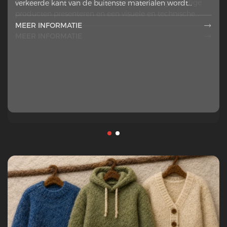
Rainbow (UBL) Interlining Co., Ltd haar hoogwaardige
verkeerde kant van de buitenste materialen wordt
producten presenteren en een visuele en technische
geplaatst heeft
presentatie brengen
MEER INFORMATIE

MEER INFORMATIE
