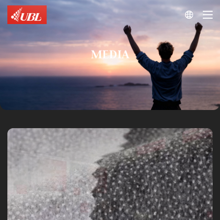

MEDIA