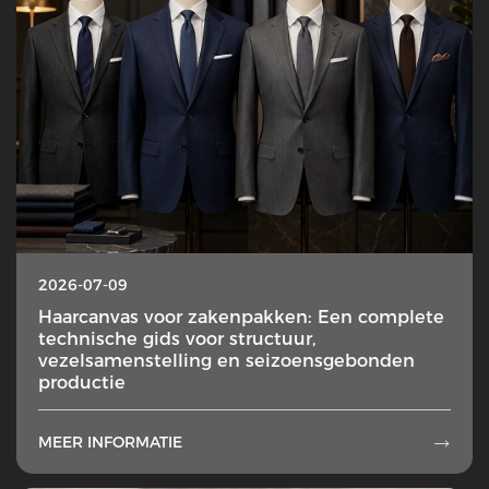
2026-07-09
Haarcanvas voor zakenpakken: Een complete
technische gids voor structuur,
vezelsamenstelling en seizoensgebonden
productie
MEER INFORMATIE
