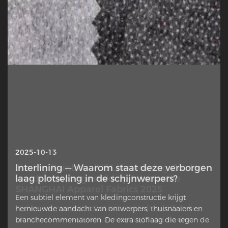
2025-10-13
2025-03-11
Interlining — Waarom staat deze verborgen
Jiaxing Rainbow (UBL) Interlining Co., Ltd
laag plotseling in de schijnwerpers?
wordt tentoongesteld op Intertextile
SHANGHAI Apparel Fabrics 2025
Een subtiel element van kledingconstructie krijgt
Tijdens de Intertextile SHANGHAI kledingstoffen die
hernieuwde aandacht van ontwerpers, thuisnaaiers en
plaatsvinden van 11 tot 13 maart 2025, zal Jiaxing
branchecommentatoren. De extra stoflaag die tegen de