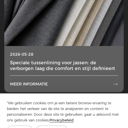
2026-05-28
Speciale tussenlining voor jassen: de
verborgen laag die comfort en stijl definieert
MEER INFORMATIE

"We gebruiken cookies om je een betere browse-ervaring te
1
2
3
4
5
...
49
bieden, het verkeer van de site te analyseren en content te
personaliseren. Door deze site te gebruiken, gaat u akkoord met
ons gebruik van cookies.
Privacybeleid