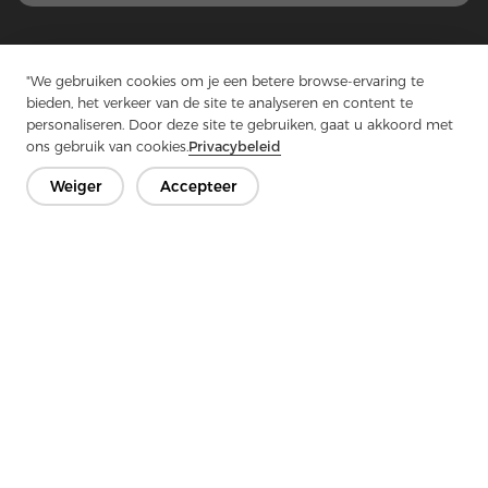
1
...
5
6
7
8
9
...
49
"We gebruiken cookies om je een betere browse-ervaring te
bieden, het verkeer van de site te analyseren en content te
personaliseren. Door deze site te gebruiken, gaat u akkoord met
ons gebruik van cookies.
Privacybeleid
Neem contact op
Weiger
Accepteer
Heb je vragen? We hebben antwoorden!
Laten we praten
Bedrijf
Product
Oplossing
Voordeel
Media
FAQ
Neem contact op met
Copyright © 2026 Jiaxing Rainbow Interlining Co., Ltd.