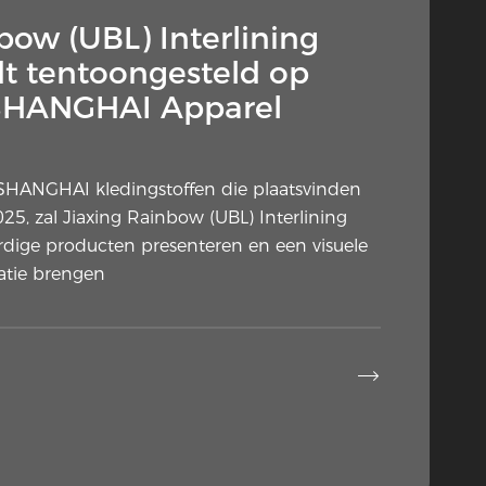
— Waarom staat deze
bow (UBL) Interlining
ag plotseling in de
dt tentoongesteld op
rs?
e SHANGHAI Apparel
n kledingconstructie krijgt hernieuwde
rs, thuisnaaiers en
e SHANGHAI kledingstoffen die plaatsvinden
 De extra stoflaag die tegen de verkeerde
25, zal Jiaxing Rainbow (UBL) Interlining
materialen wordt geplaatst heeft
rdige producten presenteren en een visuele
atie brengen

