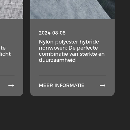
2024-08-08
Nylon polyester hybride
cte
nonwoven: De perfecte
dicht
combinatie van sterkte en
duurzaamheid


MEER INFORMATIE