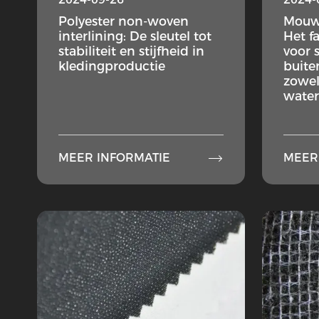
Polyester non-woven
Mouw
interlining: De sleutel tot
Het f
stabiliteit en stijfheid in
voor 
kledingproductie
buite
zowel
water

MEER INFORMATIE
MEER