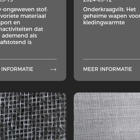
-ongeweven stof:
Onderkraagvilt: Het
avoriete materiaal
geheime wapen voo
sport en
kledingwarmte
nactiviteiten dat
 ademend als
afstotend is

 INFORMATIE
MEER INFORMATIE