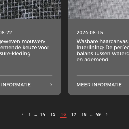
08-22
2024-08-15
-geweven mouwen:
Wasbare haarcanvas
demende keuze voor
interlining: De perfe
isure-kleding
balans tussen water
en ademend

 INFORMATIE
MEER INFORMATIE
1
...
14
15
16
17
18
...
49