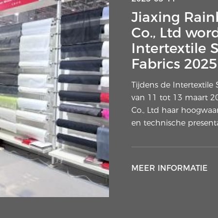
Interlining 
Jiaxing Rain
verborgen la
Co., Ltd wor
schijnwerpe
Intertextil
Fabrics 2025
Een subtiel element va
aandacht van ontwerpe
Tijdens de Intertextil
branchecommentatoren.
van 11 tot 13 maart 20
kant van de buitenste 
Co., Ltd haar hoogwaa
en technische present
MEER INFORMATIE
MEER INFORMATIE