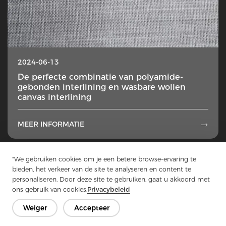
2024-06-13
De perfecte combinatie van polyamide-
gebonden interlining en wasbare wollen
canvas interlining
MEER INFORMATIE

1
...
15
16
17
18
19
...
49
"We gebruiken cookies om je een betere browse-ervaring te
bieden, het verkeer van de site te analyseren en content te
personaliseren. Door deze site te gebruiken, gaat u akkoord met
ons gebruik van cookies.
Privacybeleid
Weiger
Accepteer
Neem contact op