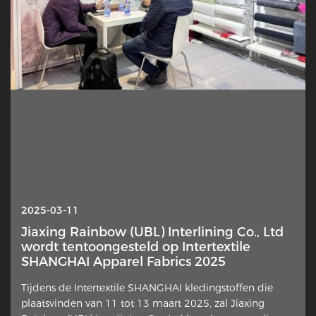
2025-10-13
2025-03-11
Interlining — Waarom staat deze verborgen
Jiaxing Rainbow (UBL) Interlining Co., Ltd
laag plotseling in de schijnwerpers?
wordt tentoongesteld op Intertextile
SHANGHAI Apparel Fabrics 2025
Een subtiel element van kledingconstructie krijgt
Tijdens de Intertextile SHANGHAI kledingstoffen die
hernieuwde aandacht van ontwerpers, thuisnaaiers en
plaatsvinden van 11 tot 13 maart 2025, zal Jiaxing
branchecommentatoren. De extra stoflaag die tegen de