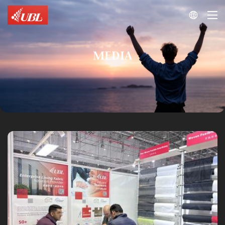

MEDIA